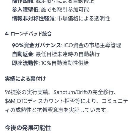
操作困難
: 裁定取引による自動修正
参入障壁低
: 誰でも取引参加可能
情報非対称性軽減
: 市場価格による透明性
4. ローンチパッド統合
90%資金ガバナンス
: ICO資金の市場主導管理
自動返金
: 最低目標未達時の自動執行
即座流動性
: 10%自動流動性供給
実績による裏付け
96提案の実行実績、Sanctum/Driftの完全移行、
$6M OTCディスカウント拒否等により、コミュニテ
ィの成熟性と抗希釈意志を実証しています。
今後の発展可能性