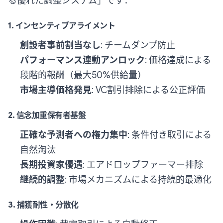
る優れた調整システム」です：
1. インセンティブアライメント
創設者事前割当なし
: チームダンプ防止
パフォーマンス連動アンロック
: 価格達成による
段階的報酬（最大50%供給量）
市場主導価格発見
: VC割引排除による公正評価
2. 信念加重保有者基盤
正確な予測者への権力集中
: 条件付き取引による
自然淘汰
長期投資家優遇
: エアドロップファーマー排除
継続的調整
: 市場メカニズムによる持続的最適化
3. 捕獲耐性・分散化