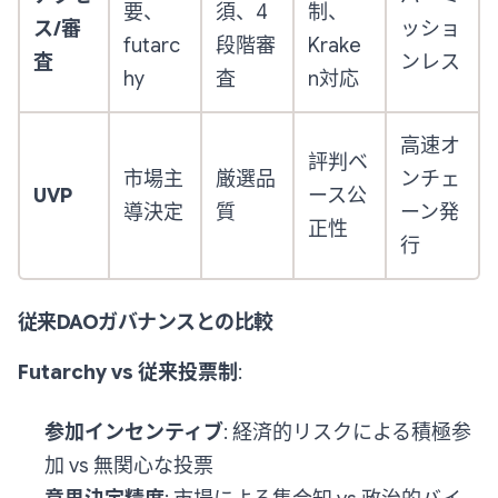
要、
須、4
制、
ス/審
ッショ
futarc
段階審
Krake
査
ンレス
hy
査
n対応
高速オ
評判ベ
市場主
厳選品
ンチェ
UVP
ース公
導決定
質
ーン発
正性
行
従来DAOガバナンスとの比較
Futarchy vs 従来投票制
:
参加インセンティブ
: 経済的リスクによる積極参
加 vs 無関心な投票