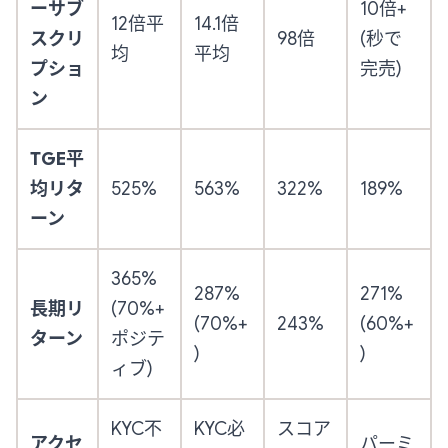
ーサブ
10倍+
12倍平
14.1倍
スクリ
98倍
(秒で
均
平均
プショ
完売)
ン
TGE平
均リタ
525%
563%
322%
189%
ーン
365%
287%
271%
長期リ
(70%+
(70%+
243%
(60%+
ターン
ポジテ
)
)
ィブ)
KYC不
KYC必
スコア
アクセ
パーミ