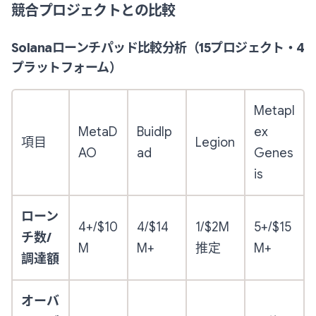
競合プロジェクトとの比較
Solanaローンチパッド比較分析（15プロジェクト・4
プラットフォーム）
Metapl
MetaD
Buidlp
ex
項目
Legion
AO
ad
Genes
is
ローン
4+/$10
4/$14
1/$2M
5+/$15
チ数/
M
M+
推定
M+
調達額
オーバ