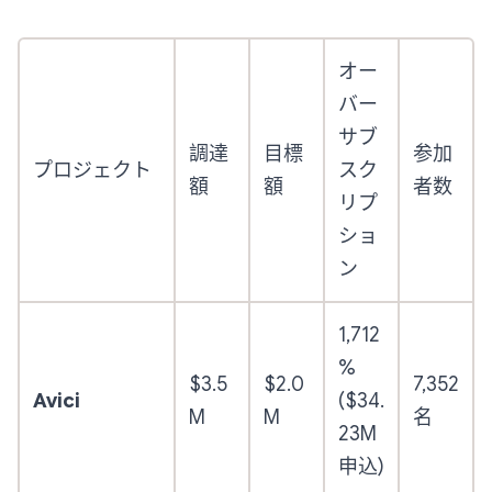
オー
バー
サブ
調達
目標
参加
プロジェクト
スク
額
額
者数
リプ
ショ
ン
1,712
%
$3.5
$2.0
7,352
Avici
($34.
M
M
名
23M
申込)