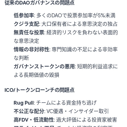
従来のDAOガバナンスの問題点
低参加率
: 多くのDAOで投票参加率が5%未満
クジラ支配
: 大口保有者による意思決定の独占
無責任な投票
: 経済的リスクを負わない表面的
な意思決定
情報の非対称性
: 専門知識の不足による非効率
な判断
ガバナンストークンの悪用
: 短期的利益追求に
よる長期価値の毀損
ICO/トークンローンチの問題点
Rug Pull
: チームによる資金持ち逃げ
不公正な配分
: VC優遇・インサイダー取引
高FDV・低流動性
: 過大評価による投資家被害